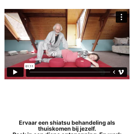
Ervaar ee
n
shiatsu
behandeling als
thuis
komen bij jezelf.